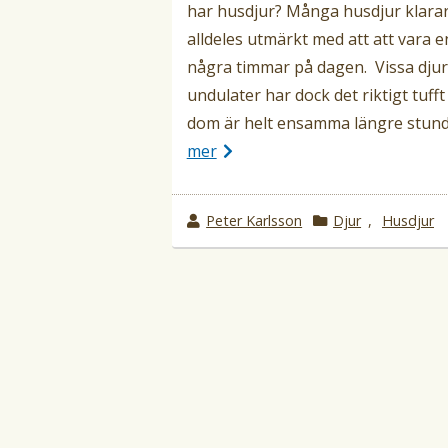
har husdjur? Många husdjur klara
alldeles utmärkt med att att vara 
några timmar på dagen. Vissa dju
undulater har dock det riktigt tuff
dom är helt ensamma längre stund
mer
w
Peter Karlsson
k
Djur
,
Husdjur
r
a
o
t
t
e
e
g
b
o
y
r
i
i