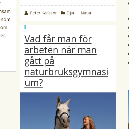
r
ensam
w
Peter Karlsson
k
Djur
,
Natur
r som
r
a
t om
o
t
p
t
e
er.
Vad får man för
u
b
e
g
l
arbeten när man
b
o
i
c
y
r
gått på
e
i
r
a
naturbruksgymnasi
i
t
i
um?