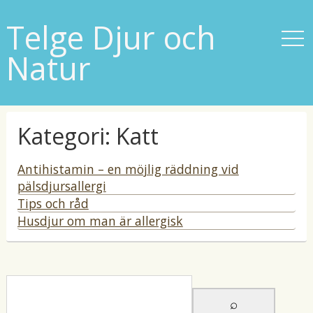
Telge Djur och
Natur
Kategori: Katt
Antihistamin – en möjlig räddning vid
pälsdjursallergi
p
Tips och råd
u
p
Husdjur om man är allergisk
b
u
p
l
b
u
i
l
b
c
i
l
e
c
i