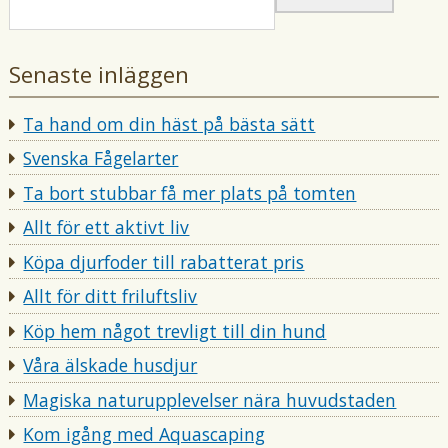
r
e
c
a
r
e
t
a
r
Senaste inläggen
i
t
a
i
t
Ta hand om din häst på bästa sätt
i
Svenska Fågelarter
Ta bort stubbar få mer plats på tomten
Allt för ett aktivt liv
Köpa djurfoder till rabatterat pris
Allt för ditt friluftsliv
Köp hem något trevligt till din hund
Våra älskade husdjur
Magiska naturupplevelser nära huvudstaden
Kom igång med Aquascaping