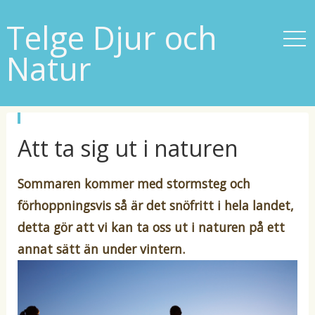
Telge Djur och
Natur
p
Att ta sig ut i naturen
u
b
l
i
Sommaren kommer med stormsteg och
c
e
förhoppningsvis så är det snöfritt i hela landet,
r
a
detta gör att vi kan ta oss ut i naturen på ett
t
annat sätt än under vintern.
i