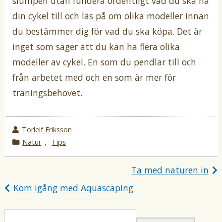
slumpen utan fundera ordentligt vad du ska ha
din cykel till och läs på om olika modeller innan
du bestämmer dig för vad du ska köpa. Det är
inget som säger att du kan ha flera olika
modeller av cykel. En som du pendlar till och
från arbetet med och en som är mer för
träningsbehovet.
w
Torleif Eriksson
r
k
Natur
,
Tips
o
a
t
t
Ta med naturen in
e
e
Inläggsnavigering
Kom igång med Aquascaping
b
g
y
o
r